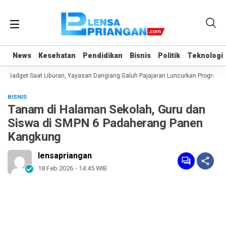
News
News
Kesehatan
Kesehatan
Pendidikan
Pendidikan
Bisnis
Bisnis
Politik
Politik
Teknologi
Teknologi
Gadget Saat Liburan, Yayasan Dangiang Galuh Pajajaran Luncurkan Program UL
BISNIS
Tanam di Halaman Sekolah, Guru dan
Siswa di SMPN 6 Padaherang Panen
Kangkung
lensapriangan
18 Feb 2026 - 14:45 WIB