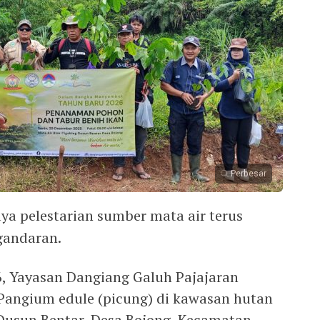
Perbesar
ya pelestarian sumber mata air terus
gandaran.
 Yayasan Dangiang Galuh Pajajaran
Pangium edule (picung) di kawasan hutan
 Dusun Bentar, Desa Bojong, Kecamatan