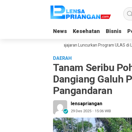
News
News
Kesehatan
Kesehatan
Bisnis
Bisnis
Po
Po
 Yayasan Dangiang Galuh Pajajaran Luncurkan Program ULAS di Langkapl
DAERAH
Tanam Seribu Poh
Dangiang Galuh Pa
Pangandaran
lensapriangan
29 Des 2025 - 15:06 WIB