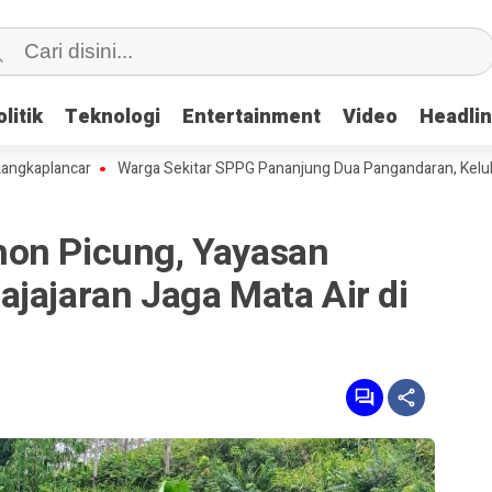
litik
litik
Teknologi
Teknologi
Entertainment
Entertainment
Video
Video
Headli
Headli
ancar
Warga Sekitar SPPG Pananjung Dua Pangandaran, Keluhkan P
on Picung, Yayasan
jajaran Jaga Mata Air di