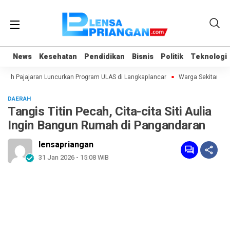
News
News
Kesehatan
Kesehatan
Pendidikan
Pendidikan
Bisnis
Bisnis
Politik
Politik
Teknologi
Teknologi
uh Pajajaran Luncurkan Program ULAS di Langkaplancar
Warga Sekitar SPP
DAERAH
Tangis Titin Pecah, Cita-cita Siti Aulia
Ingin Bangun Rumah di Pangandaran
lensapriangan
31 Jan 2026 - 15:08 WIB