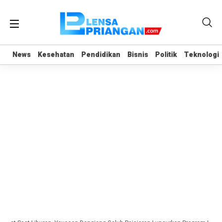
News
News
Kesehatan
Kesehatan
Pendidikan
Pendidikan
Bisnis
Bisnis
Politik
Politik
Teknologi
Teknologi