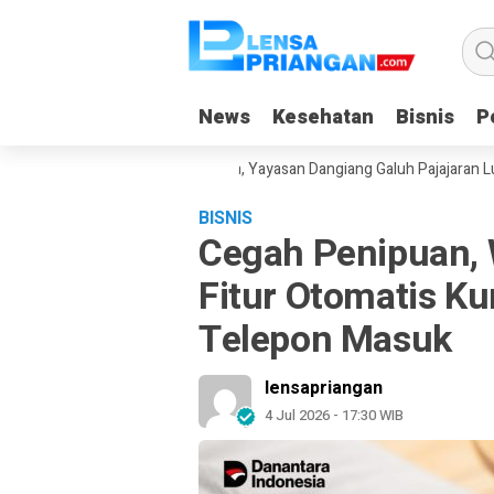
News
News
Kesehatan
Kesehatan
Bisnis
Bisnis
Po
Po
duan Gadget Saat Liburan, Yayasan Dangiang Galuh Pajajaran Luncurka
BISNIS
Cegah Penipuan, 
Fitur Otomatis Ku
Telepon Masuk
lensapriangan
4 Jul 2026 - 17:30 WIB