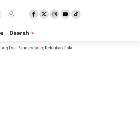
ne
ne
Daerah
Daerah
 Pangandaran, Keluhkan Pola Pengadaan Bahan Baku MBG
Ribuan War