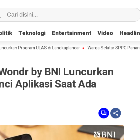
litik
litik
Teknologi
Teknologi
Entertainment
Entertainment
Video
Video
Headli
Headli
n Program ULAS di Langkaplancar
Warga Sekitar SPPG Pananjung Dua
Wondr by BNI Luncurkan
nci Aplikasi Saat Ada