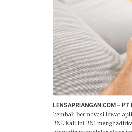
LENSAPRIANGAN.COM
– PT 
kembali berinovasi lewat ap
BNI. Kali ini BNI menghadirk
otomatis memblokir akses tr