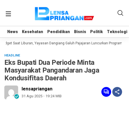
News
News
Kesehatan
Kesehatan
Pendidikan
Pendidikan
Bisnis
Bisnis
Politik
Politik
Teknologi
Teknologi
dget Saat Liburan, Yayasan Dangiang Galuh Pajajaran Luncurkan Program ULAS
HEADLINE
Eks Bupati Dua Periode Minta
Masyarakat Pangandaran Jaga
Kondusifitas Daerah
lensapriangan
31 Agu 2025 - 19:24 WIB