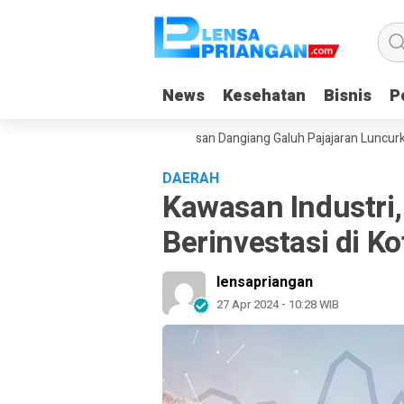
News
News
Kesehatan
Kesehatan
Bisnis
Bisnis
Po
Po
adget Saat Liburan, Yayasan Dangiang Galuh Pajajaran Luncurkan Prog
DAERAH
Kawasan Industri,
Berinvestasi di K
lensapriangan
27 Apr 2024 - 10:28 WIB