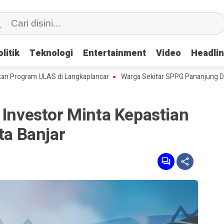
litik
litik
Teknologi
Teknologi
Entertainment
Entertainment
Video
Video
Headli
Headli
ram ULAS di Langkaplancar
Warga Sekitar SPPG Pananjung Dua Panga
 Investor Minta Kepastian
ota Banjar