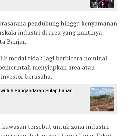
a prasarana pendukung hingga kenyamanan
ala industri di area yang nantinya
ta Banjar.
ik modal tidak lagi berbicara nominal
 pemerintah menyiapkan area atau
investor berusaha.
gwuluh Pangandaran Sulap Lahan
 kawasan tersebut untuk zona industri.
epastian, bukan soal harga,” ujar Tokoh