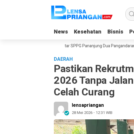
News
News
Kesehatan
Kesehatan
Bisnis
Bisnis
Po
Po
gkaplancar
Warga Sekitar SPPG Pananjung Dua Pangandaran, Keluhk
DAERAH
Pastikan Rekrut
2026 Tanpa Jalan 
Celah Curang
lensapriangan
28 Mei 2026 - 12:31 WIB