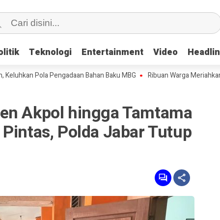
litik
litik
Teknologi
Teknologi
Entertainment
Entertainment
Video
Video
Headli
Headli
an Pola Pengadaan Bahan Baku MBG
Ribuan Warga Meriahkan Jalan Se
men Akpol hingga Tamtama
Pintas, Polda Jabar Tutup