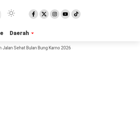
ne
ne
Daerah
Daerah
hat Bulan Bung Karno 2026 di Pangandaran, Edukasi Pancasila hingga Do