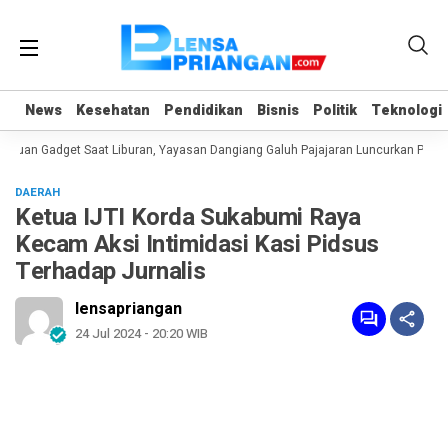
News
News
Kesehatan
Kesehatan
Pendidikan
Pendidikan
Bisnis
Bisnis
Politik
Politik
Teknologi
Teknologi
uan Gadget Saat Liburan, Yayasan Dangiang Galuh Pajajaran Luncurkan Progra
DAERAH
Ketua IJTI Korda Sukabumi Raya
Kecam Aksi Intimidasi Kasi Pidsus
Terhadap Jurnalis
lensapriangan
24 Jul 2024 - 20:20 WIB