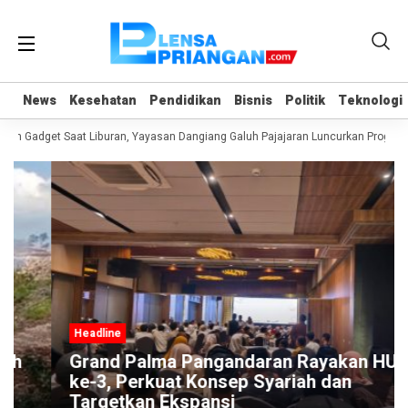
News
News
Kesehatan
Kesehatan
Pendidikan
Pendidikan
Bisnis
Bisnis
Politik
Politik
Teknologi
Teknologi
an Gadget Saat Liburan, Yayasan Dangiang Galuh Pajajaran Luncurkan Program
Headline
Grand Palma Pangandaran Rayakan HUT
ke-3, Perkuat Konsep Syariah dan
Targetkan Ekspansi