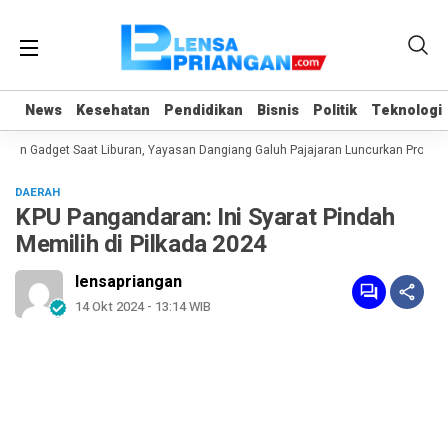
News
News
Kesehatan
Kesehatan
Pendidikan
Pendidikan
Bisnis
Bisnis
Politik
Politik
Teknologi
Teknologi
n Gadget Saat Liburan, Yayasan Dangiang Galuh Pajajaran Luncurkan Program 
DAERAH
KPU Pangandaran: Ini Syarat Pindah
Memilih di Pilkada 2024
lensapriangan
14 Okt 2024 - 13:14 WIB