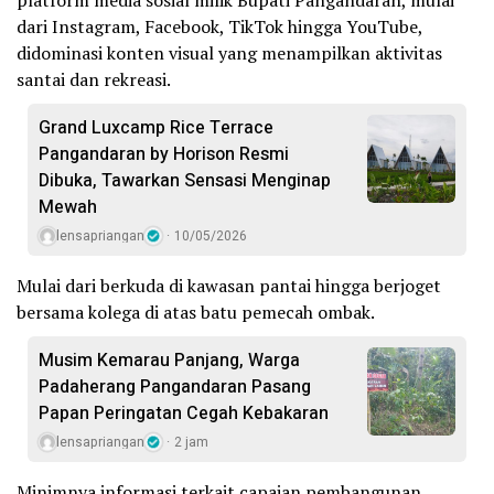
platform media sosial milik Bupati Pangandaran, mulai
dari Instagram, Facebook, TikTok hingga YouTube,
didominasi konten visual yang menampilkan aktivitas
santai dan rekreasi.
Grand Luxcamp Rice Terrace
Pangandaran by Horison Resmi
Dibuka, Tawarkan Sensasi Menginap
Mewah
lensapriangan
10/05/2026
Mulai dari berkuda di kawasan pantai hingga berjoget
bersama kolega di atas batu pemecah ombak.
Musim Kemarau Panjang, Warga
Padaherang Pangandaran Pasang
Papan Peringatan Cegah Kebakaran
lensapriangan
2 jam
Minimnya informasi terkait capaian pembangunan,