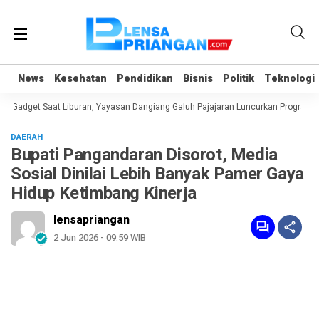
News
News
Kesehatan
Kesehatan
Pendidikan
Pendidikan
Bisnis
Bisnis
Politik
Politik
Teknologi
Teknologi
Gadget Saat Liburan, Yayasan Dangiang Galuh Pajajaran Luncurkan Program UL
DAERAH
Bupati Pangandaran Disorot, Media
Sosial Dinilai Lebih Banyak Pamer Gaya
Hidup Ketimbang Kinerja
lensapriangan
2 Jun 2026 - 09:59 WIB