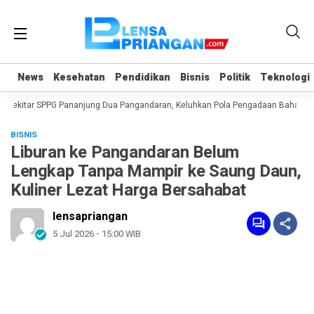
News
News
Kesehatan
Kesehatan
Pendidikan
Pendidikan
Bisnis
Bisnis
Politik
Politik
Teknologi
Teknologi
Sekitar SPPG Pananjung Dua Pangandaran, Keluhkan Pola Pengadaan Bahan Ba
BISNIS
Liburan ke Pangandaran Belum
Lengkap Tanpa Mampir ke Saung Daun,
Kuliner Lezat Harga Bersahabat
lensapriangan
5 Jul 2026 - 15:00 WIB