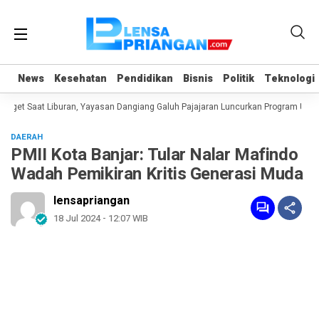
News
News
Kesehatan
Kesehatan
Pendidikan
Pendidikan
Bisnis
Bisnis
Politik
Politik
Teknologi
Teknologi
et Saat Liburan, Yayasan Dangiang Galuh Pajajaran Luncurkan Program ULAS d
DAERAH
PMII Kota Banjar: Tular Nalar Mafindo
Wadah Pemikiran Kritis Generasi Muda
lensapriangan
18 Jul 2024 - 12:07 WIB