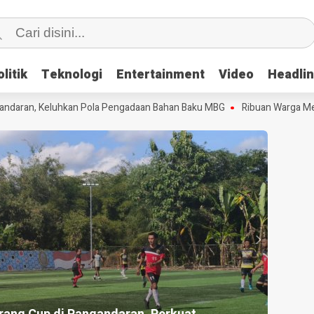
litik
litik
Teknologi
Teknologi
Entertainment
Entertainment
Video
Video
Headli
Headli
ran, Keluhkan Pola Pengadaan Bahan Baku MBG
Ribuan Warga Meriah
HEADLI