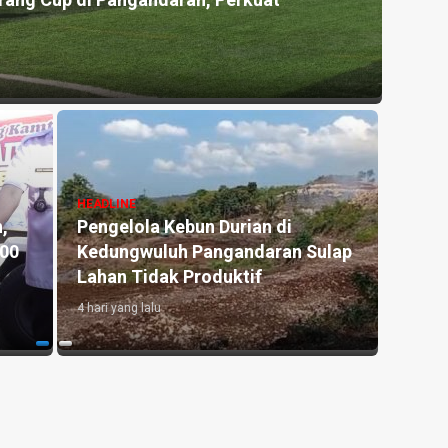
ang Cup di Pangandaran, Perkuat
Grand
dan T
1 mingg
HEADLI
Akhir
HEADLINE
,
Pengelola Kebun Durian di
Asal 
000
Kedungwuluh Pangandaran Sulap
Disdi
Lahan Tidak Produktif ‎
dan 
4 hari yang lalu
1 mingg