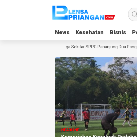
News
News
Kesehatan
Kesehatan
Bisnis
Bisnis
Po
Po
 ULAS di Langkaplancar
Warga Sekitar SPPG Pananjung Dua Panganda
HEADLINE