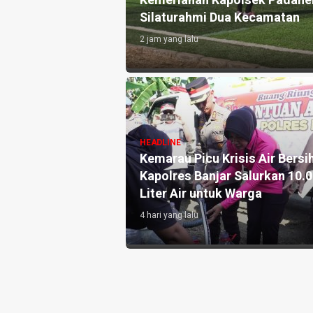
 Konsep Syariah
Kemeriahan Kapolsek Padaher
Silaturahmi Dua Kecamatan
2 jam yang lalu
HEADLINE
n AI: Peran
Kemarau Picu Krisis Air Bersih
 Tak Tergantikan
Kapolres Banjar Salurkan 10.
an Artifisial
Liter Air untuk Warga
4 hari yang lalu