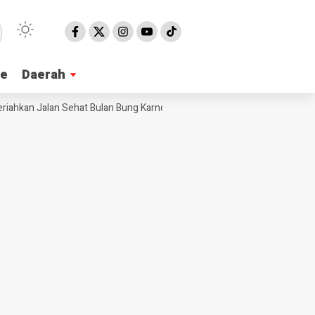
ne
ne
Daerah
Daerah
kan Jalan Sehat Bulan Bung Karno 2026 di Pangandaran, Edukasi Pancasi
NE