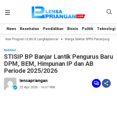
News
News
Kesehatan
Kesehatan
Pendidikan
Pendidikan
Bisnis
Bisnis
Politik
Politik
Teknologi
Teknologi
curkan Program ULAS di Langkaplancar
Warga Sekitar SPPG Pananjung Dua 
DAERAH
STISIP BP Banjar Lantik Pengurus Baru
DPM, BEM, Himpunan IP dan AB
Periode 2025/2026
lensapriangan
23 Apr 2026 - 16:07 WIB