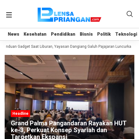
News
News
Kesehatan
Kesehatan
Pendidikan
Pendidikan
Bisnis
Bisnis
Politik
Politik
Teknologi
Teknologi
canduan Gadget Saat Liburan, Yayasan Dangiang Galuh Pajajaran Luncurkan Pr
Headline
Grand Palma Pangandaran Rayakan HUT
ke-3, Perkuat Konsep Syariah dan
Targetkan Ekspansi