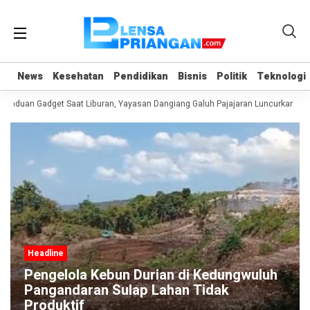
News
News
Kesehatan
Kesehatan
Pendidikan
Pendidikan
Bisnis
Bisnis
Politik
Politik
Teknologi
Teknologi
anduan Gadget Saat Liburan, Yayasan Dangiang Galuh Pajajaran Luncurkan Pro
Headline
Pengelola Kebun Durian di Kedungwuluh
Pangandaran Sulap Lahan Tidak
Produktif ‎