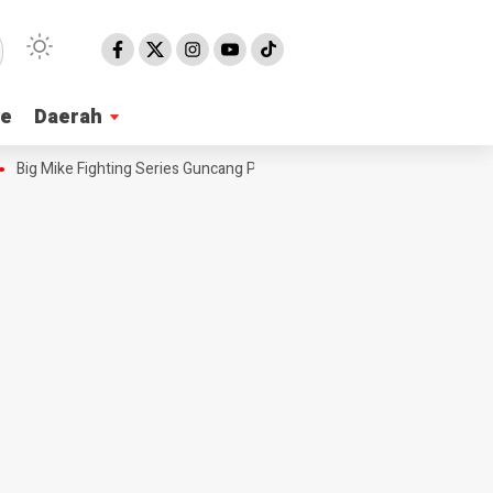
ne
ne
Daerah
Daerah
Big Mike Fighting Series Guncang Pangandaran, Ajang Tinju Siap Lahirk