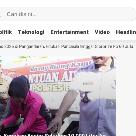
litik
litik
Teknologi
Teknologi
Entertainment
Entertainment
Video
Video
Headli
Headli
026 di Pangandaran, Edukasi Pancasila hingga Doorprize Rp 60 Juta
HEADLINE