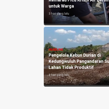
Kemarau Picu Krisis Air Bersih, Kapolres Banjar
untuk Warga
3 hari yang lalu
HEADLINE
Grand 
HEADLINE
Pengelola Kebun Durian di
Rayakan
Kedungwuluh Pangandaran Sulap
Konsep 
Lahan Tidak Produktif ‎
Ekspans
3 hari yang lalu
1 minggu ya