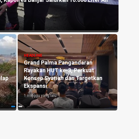
 Salurkan 10.000 Liter Air
Akhirnya, Tiga Anak P
Pangandaran, PGRI, d
1 minggu yang lalu
Palma Pangandaran
HEADLINE
 HUT ke-3, Perkuat
Antara Guru dan AI: Pe
Syariah dan Targetkan
Pendidik Tetap Tak Te
i
di Era Kecerdasan Artif
ng lalu
1 minggu yang lalu