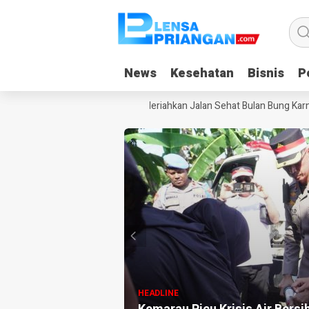
News
News
Kesehatan
Kesehatan
Bisnis
Bisnis
Po
Po
an Baku MBG
Ribuan Warga Meriahkan Jalan Sehat Bulan Bung Karno 2
HEADLINE