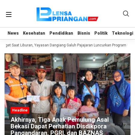
News
News
Kesehatan
Kesehatan
Pendidikan
Pendidikan
Bisnis
Bisnis
Politik
Politik
Teknologi
Teknologi
dget Saat Liburan, Yayasan Dangiang Galuh Pajajaran Luncurkan Program ULAS
Headline
Akhirnya, Tiga Anak Pemulung Asal
Bekasi Dapat Perhatian Disdikpora
Pangandaran, PGRI, dan BAZNAS