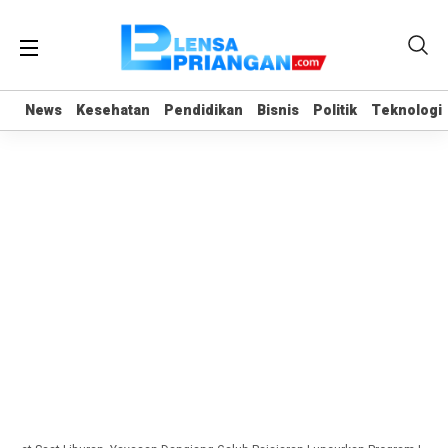
News
News
Kesehatan
Kesehatan
Pendidikan
Pendidikan
Bisnis
Bisnis
Politik
Politik
Teknologi
Teknologi