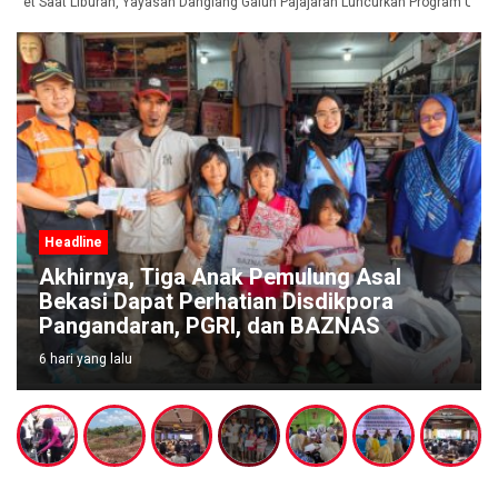
get Saat Liburan, Yayasan Dangiang Galuh Pajajaran Luncurkan Program ULAS 
Headline
Akhirnya, Tiga Anak Pemulung Asal
Bekasi Dapat Perhatian Disdikpora
Pangandaran, PGRI, dan BAZNAS
6 hari yang lalu