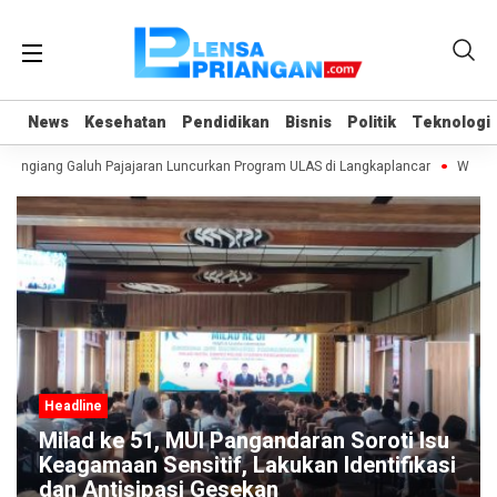
News
News
Kesehatan
Kesehatan
Pendidikan
Pendidikan
Bisnis
Bisnis
Politik
Politik
Teknologi
Teknologi
Dangiang Galuh Pajajaran Luncurkan Program ULAS di Langkaplancar
Warga 
Headline
Milad ke 51, MUI Pangandaran Soroti Isu
Keagamaan Sensitif, Lakukan Identifikasi
dan Antisipasi Gesekan