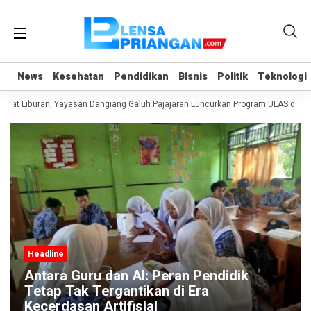
News
News
Kesehatan
Kesehatan
Pendidikan
Pendidikan
Bisnis
Bisnis
Politik
Politik
Teknologi
Teknologi
aat Liburan, Yayasan Dangiang Galuh Pajajaran Luncurkan Program ULAS di Lan
Headline
Antara Guru dan AI: Peran Pendidik
Tetap Tak Tergantikan di Era
Kecerdasan Artifisial