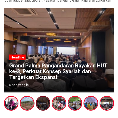
nduan Gadget Saat Liburan, Yayasan Dangiang Galuh Pajajaran Luncurkan Prog
Headline
Grand Palma Pangandaran Rayakan HUT
ke-3, Perkuat Konsep Syariah dan
Targetkan Ekspansi
6 hari yang lalu