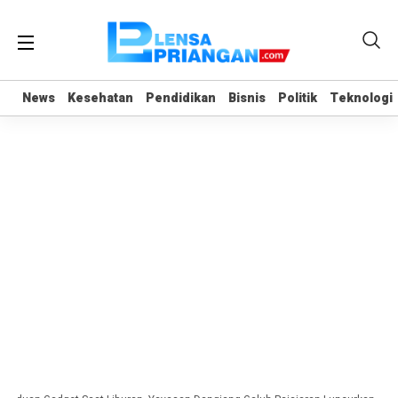
News
News
Kesehatan
Kesehatan
Pendidikan
Pendidikan
Bisnis
Bisnis
Politik
Politik
Teknologi
Teknologi