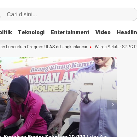
litik
litik
Teknologi
Teknologi
Entertainment
Entertainment
Video
Video
Headli
Headli
uncurkan Program ULAS di Langkaplancar
Warga Sekitar SPPG Panan