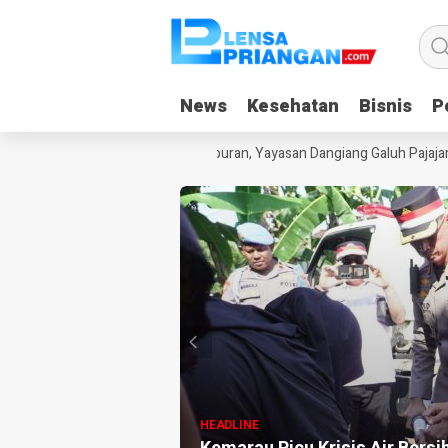
News
News
Kesehatan
Kesehatan
Bisnis
Bisnis
Po
Po
ak Kecanduan Gadget Saat Liburan, Yayasan Dangiang Galuh Pajajaran L
HEADLINE