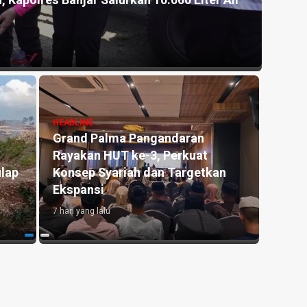
mulung Asal Bekasi Dapat Perhatian Disdikpora
n BAZNAS
HEADLINE
Manfaat Aplikasi Pronalin Cek,
an
Bantu Ibu Hamil Kenali Risiko
gantikan
hingga Siapkan Persalinan Lebih
sial
Aman
1 minggu yang lalu