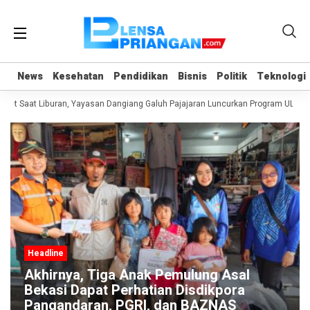
News
News
Kesehatan
Kesehatan
Pendidikan
Pendidikan
Bisnis
Bisnis
Politik
Politik
Teknologi
Teknologi
et Saat Liburan, Yayasan Dangiang Galuh Pajajaran Luncurkan Program ULAS d
Headline
Akhirnya, Tiga Anak Pemulung Asal
Bekasi Dapat Perhatian Disdikpora
Pangandaran, PGRI, dan BAZNAS