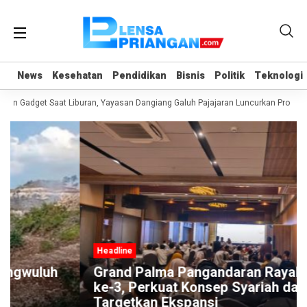
News
News
Kesehatan
Kesehatan
Pendidikan
Pendidikan
Bisnis
Bisnis
Politik
Politik
Teknologi
Teknologi
an Gadget Saat Liburan, Yayasan Dangiang Galuh Pajajaran Luncurkan Program
Headline
Grand Palma Pangandaran Rayakan HUT
ke-3, Perkuat Konsep Syariah dan
Targetkan Ekspansi