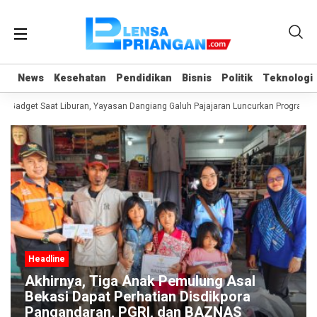
News
News
Kesehatan
Kesehatan
Pendidikan
Pendidikan
Bisnis
Bisnis
Politik
Politik
Teknologi
Teknologi
Gadget Saat Liburan, Yayasan Dangiang Galuh Pajajaran Luncurkan Program UL
Headline
Akhirnya, Tiga Anak Pemulung Asal
Bekasi Dapat Perhatian Disdikpora
Pangandaran, PGRI, dan BAZNAS