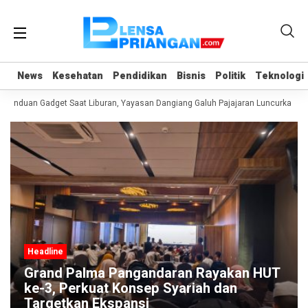
News
News
Kesehatan
Kesehatan
Pendidikan
Pendidikan
Bisnis
Bisnis
Politik
Politik
Teknologi
Teknologi
canduan Gadget Saat Liburan, Yayasan Dangiang Galuh Pajajaran Luncurkan Pr
Headline
Grand Palma Pangandaran Rayakan HUT
ke-3, Perkuat Konsep Syariah dan
Targetkan Ekspansi