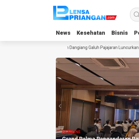
News
News
Kesehatan
Kesehatan
Bisnis
Bisnis
Po
Po
Gadget Saat Liburan, Yayasan Dangiang Galuh Pajajaran Luncurkan Pro
HEADLINE