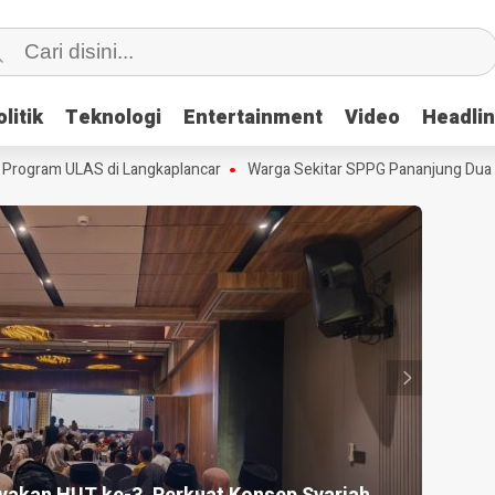
litik
litik
Teknologi
Teknologi
Entertainment
Entertainment
Video
Video
Headli
Headli
gram ULAS di Langkaplancar
Warga Sekitar SPPG Pananjung Dua Pan
HEADLI