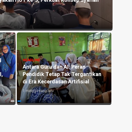
akan HUT ke-3, Perkuat Konsep Syariah
Kemer
Silat
5 jam ya
g
HEADLINE
HEADLI
Antara Guru dan AI: Peran
Kemar
I,
Pendidik Tetap Tak Tergantikan
Kapol
di Era Kecerdasan Artifisial
Liter
1 minggu yang lalu
4 hari y