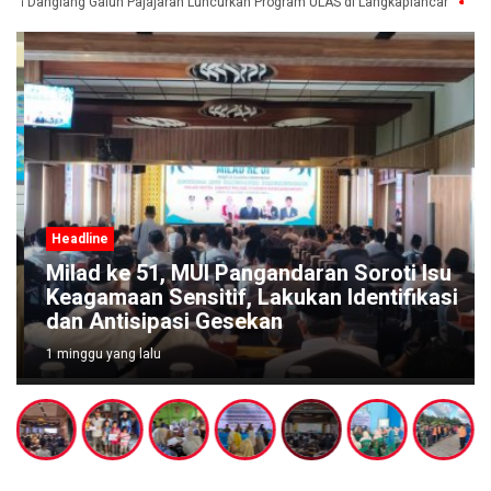
an Dangiang Galuh Pajajaran Luncurkan Program ULAS di Langkaplancar
War
Headline
Milad ke 51, MUI Pangandaran Soroti Isu
Keagamaan Sensitif, Lakukan Identifikasi
dan Antisipasi Gesekan
1 minggu yang lalu