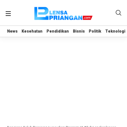
News
News
Kesehatan
Kesehatan
Pendidikan
Pendidikan
Bisnis
Bisnis
Politik
Politik
Teknologi
Teknologi