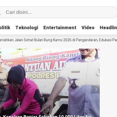
litik
litik
Teknologi
Teknologi
Entertainment
Entertainment
Video
Video
Headli
Headli
kan Jalan Sehat Bulan Bung Karno 2026 di Pangandaran, Edukasi Pancasi
HEADLI