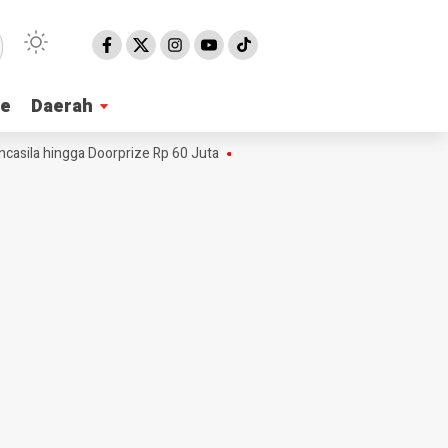
ne
ne
Daerah
Daerah
la hingga Doorprize Rp 60 Juta
Big Mike Fighting Series Guncang Pa
NE