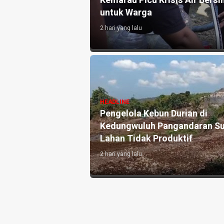
atian Disdikpora
Kemarau Picu Krisis Air Bersih
untuk Warga
2 hari yang lalu
si Pronalin Cek,
HEADLINE
 Kenali Risiko
Pengelola Kebun Durian di
 Persalinan Lebih
Kedungwuluh Pangandaran Su
Lahan Tidak Produktif ‎
2 hari yang lalu