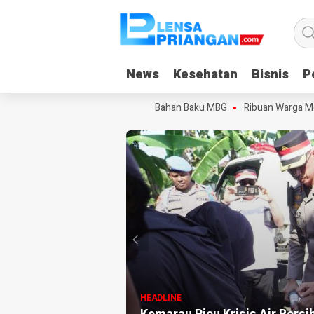
News
News
Kesehatan
Kesehatan
Bisnis
Bisnis
Po
Po
aran, Keluhkan Pola Pengadaan Bahan Baku MBG
Ribuan Warga Meriah
HEADLINE