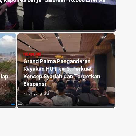
, Kapolres Banjar Salurkan 10.000 Liter Air
Akhir
Pang
7 hari y
HEADLINE
Grand Palma Pangandaran
HEADLI
Rayakan HUT ke-3, Perkuat
Antar
lap
Konsep Syariah dan Targetkan
Pendi
Ekspansi
di Er
7 hari yang lalu
1 mingg