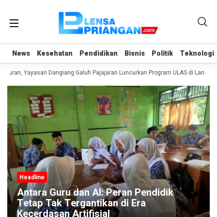
News
News
Kesehatan
Kesehatan
Pendidikan
Pendidikan
Bisnis
Bisnis
Politik
Politik
Teknologi
Teknologi
iburan, Yayasan Dangiang Galuh Pajajaran Luncurkan Program ULAS di Langkap
Headline
Antara Guru dan AI: Peran Pendidik
Tetap Tak Tergantikan di Era
Kecerdasan Artifisial