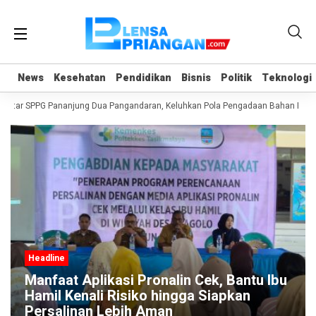
News
News
Kesehatan
Kesehatan
Pendidikan
Pendidikan
Bisnis
Bisnis
Politik
Politik
Teknologi
Teknologi
ekitar SPPG Pananjung Dua Pangandaran, Keluhkan Pola Pengadaan Bahan Baku
Headline
Manfaat Aplikasi Pronalin Cek, Bantu Ibu
Hamil Kenali Risiko hingga Siapkan
Persalinan Lebih Aman