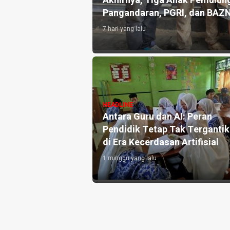
an 10.000 Liter Air
Akhirnya, Tiga Anak Pemulung
Pangandaran, PGRI, dan BAZ
7 hari yang lalu
angandaran
HEADLINE
e-3, Perkuat
Antara Guru dan AI: Peran
h dan Targetkan
Pendidik Tetap Tak Terganti
di Era Kecerdasan Artifisial
1 minggu yang lalu