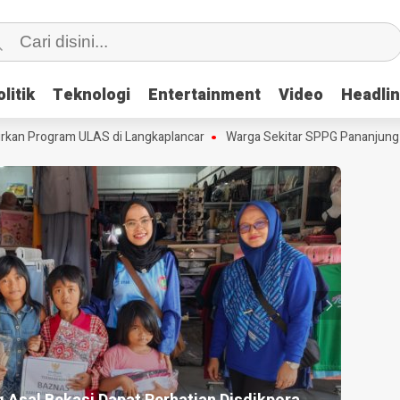
litik
litik
Teknologi
Teknologi
Entertainment
Entertainment
Video
Video
Headli
Headli
n Program ULAS di Langkaplancar
Warga Sekitar SPPG Pananjung Dua
HEADLI