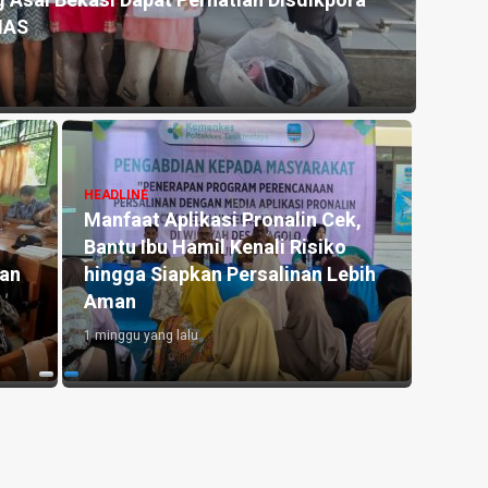
 Asal Bekasi Dapat Perhatian Disdikpora
Kemar
NAS
untu
2 hari y
HEADLINE
Manfaat Aplikasi Pronalin Cek,
HEADLI
Bantu Ibu Hamil Kenali Risiko
Penge
kan
hingga Siapkan Persalinan Lebih
Kedu
Aman
Lahan
1 minggu yang lalu
2 hari y