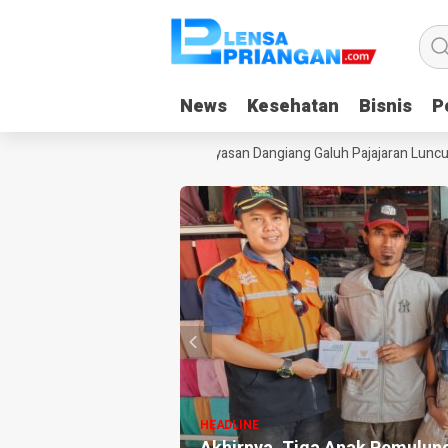
News
News
Kesehatan
Kesehatan
Bisnis
Bisnis
Po
Po
duan Gadget Saat Liburan, Yayasan Dangiang Galuh Pajajaran Luncurka
HEADLINE