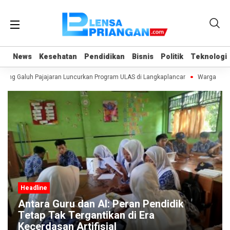
News
News
Kesehatan
Kesehatan
Pendidikan
Pendidikan
Bisnis
Bisnis
Politik
Politik
Teknologi
Teknologi
ang Galuh Pajajaran Luncurkan Program ULAS di Langkaplancar
Warga Sekit
adline
Headlin
tara Guru dan AI: Peran Pendidik
Manfa
tap Tak Tergantikan di Era
Hamil
cerdasan Artifisial
Persa