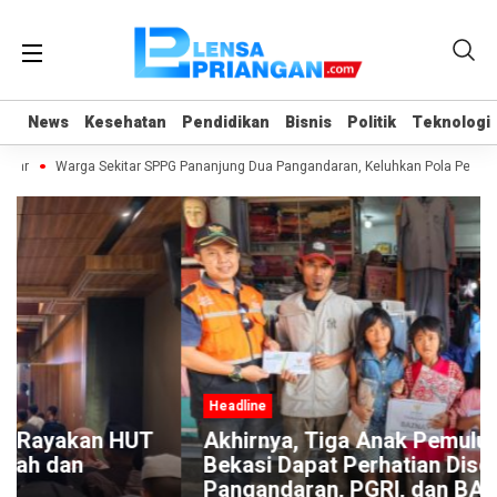
News
News
Kesehatan
Kesehatan
Pendidikan
Pendidikan
Bisnis
Bisnis
Politik
Politik
Teknologi
Teknologi
ncar
Warga Sekitar SPPG Pananjung Dua Pangandaran, Keluhkan Pola Peng
Headline
T
Akhirnya, Tiga Anak Pemulung Asal
Bekasi Dapat Perhatian Disdikpora
Pangandaran, PGRI, dan BAZNAS