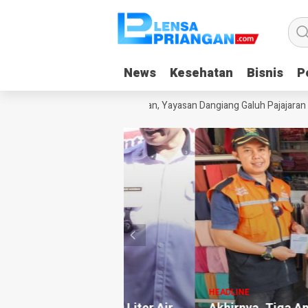
News
News
Kesehatan
Kesehatan
Bisnis
Bisnis
Po
Po
 Kecanduan Gadget Saat Liburan, Yayasan Dangiang Galuh Pajajaran Lun
HEADLINE