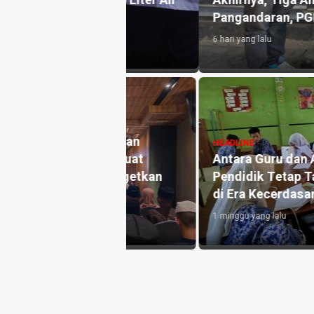
an 10.000 Liter Air
Akhirnya, Tiga Anak Pemulung
Pangandaran, PGRI, dan BAZ
6 hari yang lalu
angandaran
HEADLINE
e-3, Perkuat
Antara Guru dan AI: Peran
h dan Targetkan
Pendidik Tetap Tak Terganti
di Era Kecerdasan Artifisial
1 minggu yang lalu