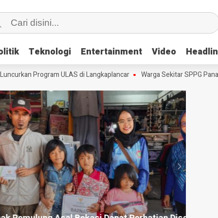
litik
litik
Teknologi
Teknologi
Entertainment
Entertainment
Video
Video
Headli
Headli
curkan Program ULAS di Langkaplancar
Warga Sekitar SPPG Pananju
HEADLI