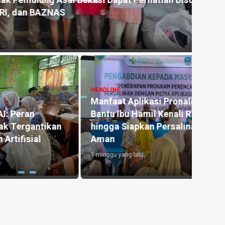
 Asal Bekasi Dapat Perhatian Disdikpora
Kemar
NAS
untu
1 hari y
HEADLINE
Manfaat Aplikasi Pronalin Cek,
HEADLI
Bantu Ibu Hamil Kenali Risiko
Penge
kan
hingga Siapkan Persalinan Lebih
Kedu
Aman
Lahan
1 minggu yang lalu
2 hari y