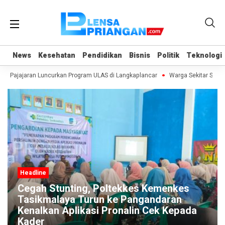
News
News
Kesehatan
Kesehatan
Pendidikan
Pendidikan
Bisnis
Bisnis
Politik
Politik
Teknologi
Teknologi
h Pajajaran Luncurkan Program ULAS di Langkaplancar
Warga Sekitar SPPG
Headline
es Kemenkes
angandaran
Wisatawan Asal Bandung yan
in Cek Kepada
Arus di Pantai Pangandaran
Meninggal Dunia