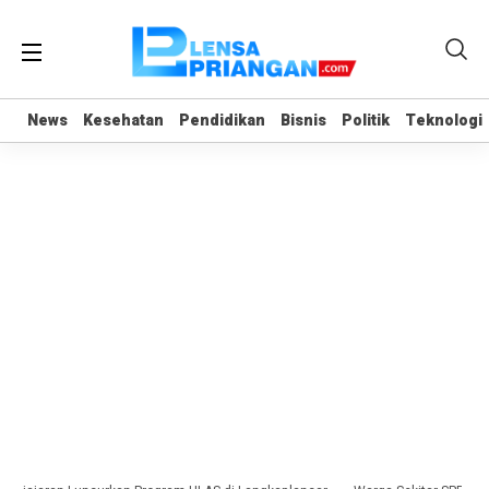
News
News
Kesehatan
Kesehatan
Pendidikan
Pendidikan
Bisnis
Bisnis
Politik
Politik
Teknologi
Teknologi