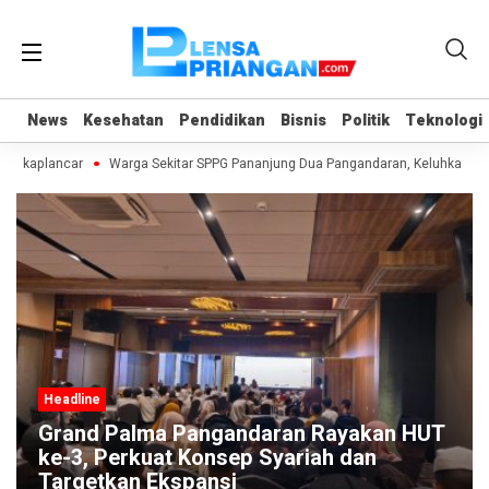
News
News
Kesehatan
Kesehatan
Pendidikan
Pendidikan
Bisnis
Bisnis
Politik
Politik
Teknologi
Teknologi
angkaplancar
Warga Sekitar SPPG Pananjung Dua Pangandaran, Keluhkan P
Headline
Grand Palma Pangandaran Rayakan HUT
ke-3, Perkuat Konsep Syariah dan
Targetkan Ekspansi