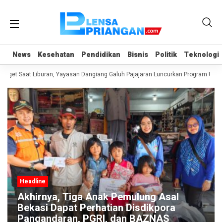
News
News
Kesehatan
Kesehatan
Pendidikan
Pendidikan
Bisnis
Bisnis
Politik
Politik
Teknologi
Teknologi
get Saat Liburan, Yayasan Dangiang Galuh Pajajaran Luncurkan Program ULAS 
Headline
Akhirnya, Tiga Anak Pemulung Asal
Bekasi Dapat Perhatian Disdikpora
Pangandaran, PGRI, dan BAZNAS