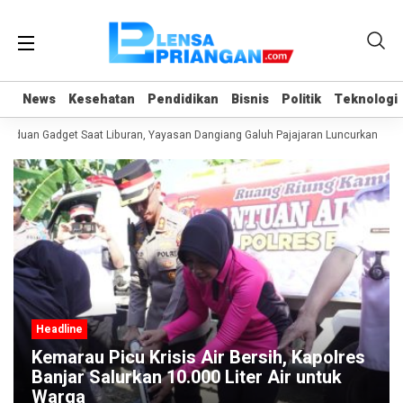
News
News
Kesehatan
Kesehatan
Pendidikan
Pendidikan
Bisnis
Bisnis
Politik
Politik
Teknologi
Teknologi
nduan Gadget Saat Liburan, Yayasan Dangiang Galuh Pajajaran Luncurkan Prog
Headline
Kemarau Picu Krisis Air Bersih, Kapolres
Banjar Salurkan 10.000 Liter Air untuk
Warga