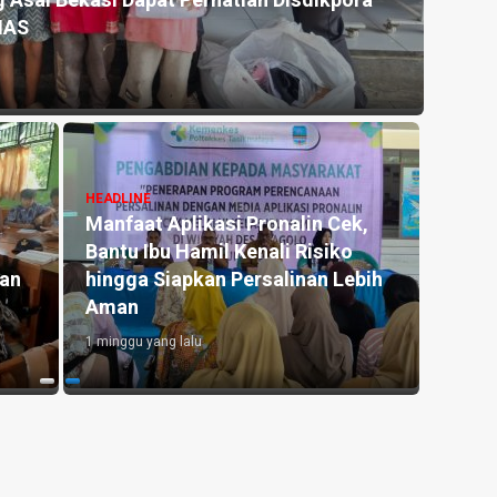
 Asal Bekasi Dapat Perhatian Disdikpora
Kemar
NAS
untu
2 hari y
HEADLINE
Manfaat Aplikasi Pronalin Cek,
HEADLI
Bantu Ibu Hamil Kenali Risiko
Penge
kan
hingga Siapkan Persalinan Lebih
Kedu
Aman
Lahan
1 minggu yang lalu
2 hari y