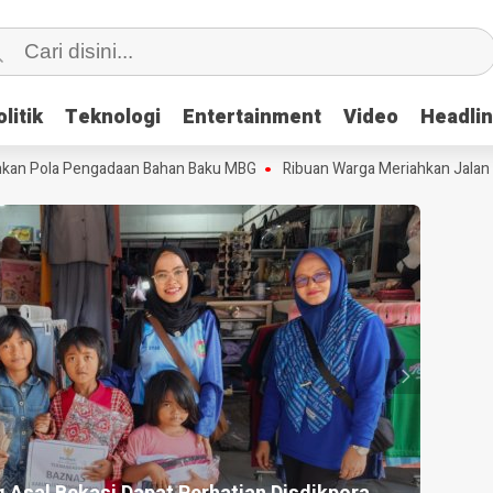
litik
litik
Teknologi
Teknologi
Entertainment
Entertainment
Video
Video
Headli
Headli
n Pola Pengadaan Bahan Baku MBG
Ribuan Warga Meriahkan Jalan Seh
HEADLI