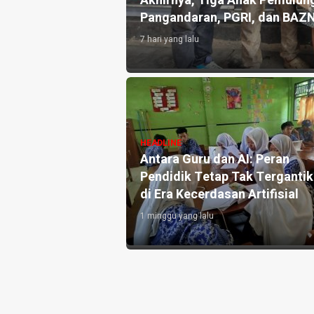
an 10.000 Liter Air
Akhirnya, Tiga Anak Pemulung
Pangandaran, PGRI, dan BAZ
7 hari yang lalu
angandaran
HEADLINE
e-3, Perkuat
Antara Guru dan AI: Peran
h dan Targetkan
Pendidik Tetap Tak Terganti
di Era Kecerdasan Artifisial
1 minggu yang lalu