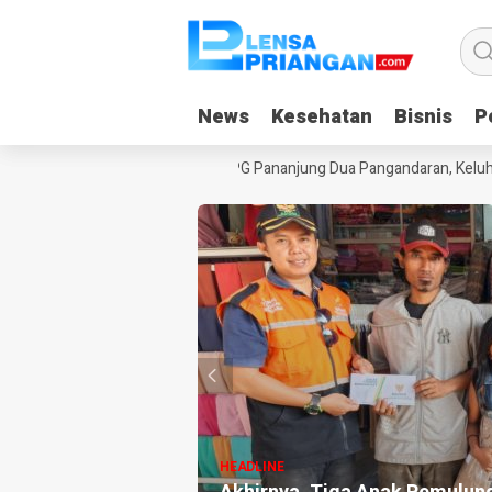
News
News
Kesehatan
Kesehatan
Bisnis
Bisnis
Po
Po
kaplancar
Warga Sekitar SPPG Pananjung Dua Pangandaran, Keluhka
HEADLINE