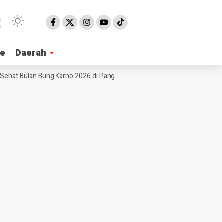
ne
ne
Daerah
Daerah
at Bulan Bung Karno 2026 di Pangandaran, Edukasi Pancasila hingga Doo
NE