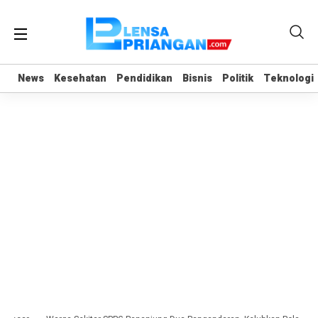
News
News
Kesehatan
Kesehatan
Pendidikan
Pendidikan
Bisnis
Bisnis
Politik
Politik
Teknologi
Teknologi