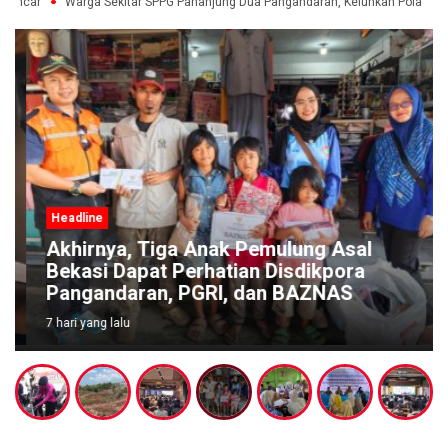
plancar
Warga Sekitar SPPG Pananjung Dua Pangandaran, Keluhkan Pola Pe
Headline
Akhirnya, Tiga Anak Pemulung Asal
Bekasi Dapat Perhatian Disdikpora
Pangandaran, PGRI, dan BAZNAS
7 hari yang lalu