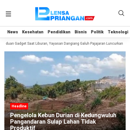
News
News
Kesehatan
Kesehatan
Pendidikan
Pendidikan
Bisnis
Bisnis
Politik
Politik
Teknologi
Teknologi
anduan Gadget Saat Liburan, Yayasan Dangiang Galuh Pajajaran Luncurkan Pro
Headline
Pengelola Kebun Durian di Kedungwuluh
Pangandaran Sulap Lahan Tidak
Produktif ‎