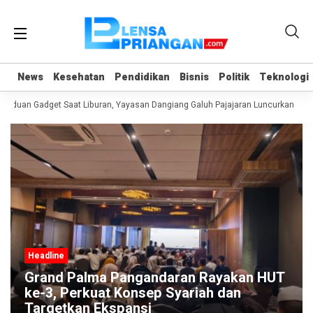
News
News
Kesehatan
Kesehatan
Pendidikan
Pendidikan
Bisnis
Bisnis
Politik
Politik
Teknologi
Teknologi
nduan Gadget Saat Liburan, Yayasan Dangiang Galuh Pajajaran Luncurkan Prog
Headline
Grand Palma Pangandaran Rayakan HUT
ke-3, Perkuat Konsep Syariah dan
Targetkan Ekspansi