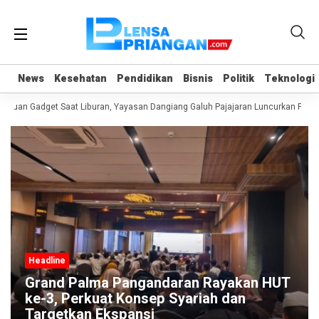
News
News
Kesehatan
Kesehatan
Pendidikan
Pendidikan
Bisnis
Bisnis
Politik
Politik
Teknologi
Teknologi
duan Gadget Saat Liburan, Yayasan Dangiang Galuh Pajajaran Luncurkan Progr
Headline
Grand Palma Pangandaran Rayakan HUT
ke-3, Perkuat Konsep Syariah dan
Targetkan Ekspansi