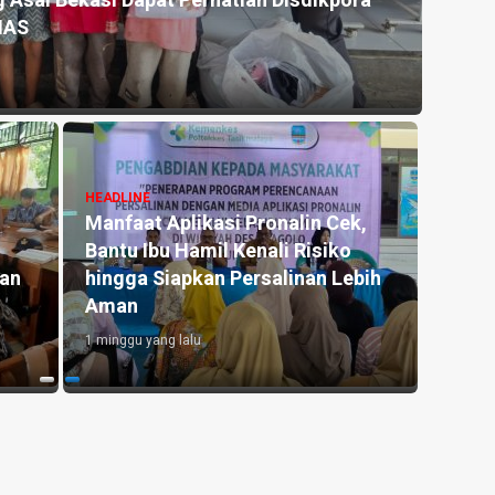
 Asal Bekasi Dapat Perhatian Disdikpora
Kemar
NAS
untu
2 hari y
HEADLINE
Manfaat Aplikasi Pronalin Cek,
HEADLI
Bantu Ibu Hamil Kenali Risiko
Penge
kan
hingga Siapkan Persalinan Lebih
Kedu
Aman
Lahan
1 minggu yang lalu
3 hari y