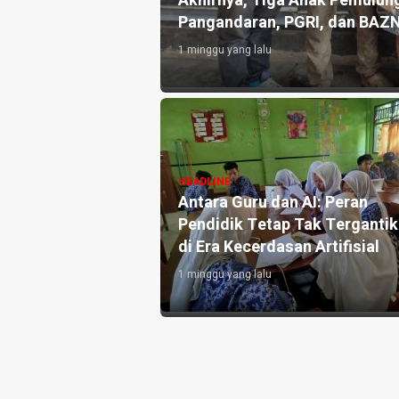
an 10.000 Liter Air
Akhirnya, Tiga Anak Pemulung
Pangandaran, PGRI, dan BAZ
1 minggu yang lalu
angandaran
HEADLINE
e-3, Perkuat
Antara Guru dan AI: Peran
h dan Targetkan
Pendidik Tetap Tak Terganti
di Era Kecerdasan Artifisial
1 minggu yang lalu