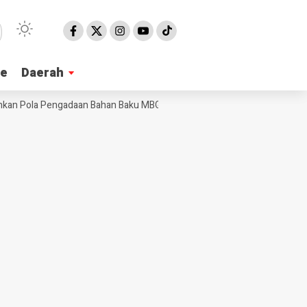
ne
ne
Daerah
Daerah
n Pola Pengadaan Bahan Baku MBG
Ribuan Warga Meriahkan Jalan Seha
NE