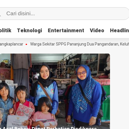
litik
litik
Teknologi
Teknologi
Entertainment
Entertainment
Video
Video
Headli
Headli
kaplancar
Warga Sekitar SPPG Pananjung Dua Pangandaran, Keluhka
HEADLI