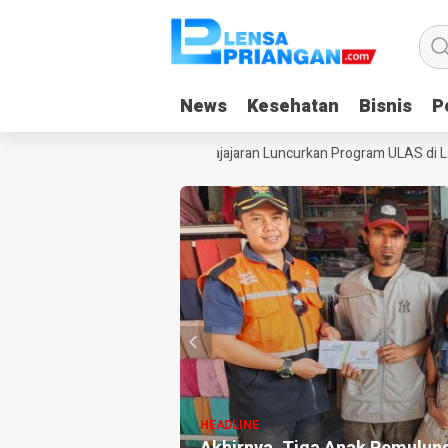
News
News
Kesehatan
Kesehatan
Bisnis
Bisnis
Po
Po
an, Yayasan Dangiang Galuh Pajajaran Luncurkan Program ULAS di Lang
HEADLINE