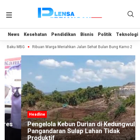
News
News
Kesehatan
Kesehatan
Pendidikan
Pendidikan
Bisnis
Bisnis
Politik
Politik
Teknologi
Teknologi
han Baku MBG
Ribuan Warga Meriahkan Jalan Sehat Bulan Bung Karno 2026 d
Headline
Pengelola Kebun Durian di Kedungwuluh
Pangandaran Sulap Lahan Tidak
Produktif ‎